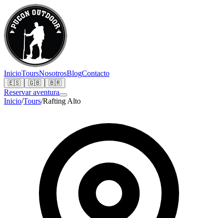
Inicio
Tours
Nosotros
Blog
Contacto
🇪🇸
🇬🇧
🇧🇷
Reservar aventura
Inicio
/
Tours
/
Rafting Alto