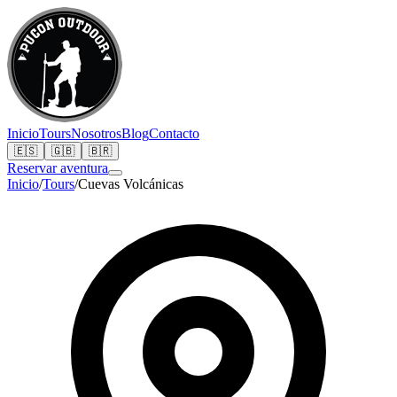
Inicio
Tours
Nosotros
Blog
Contacto
🇪🇸
🇬🇧
🇧🇷
Reservar aventura
Inicio
/
Tours
/
Cuevas Volcánicas