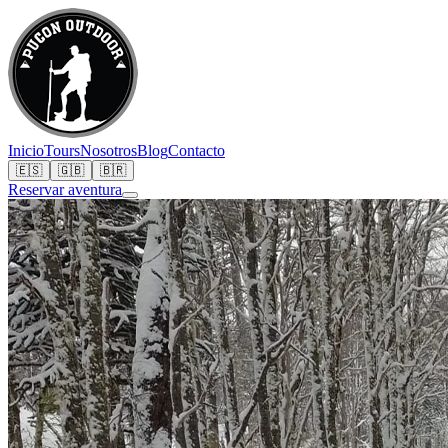
Inicio
Tours
Nosotros
Blog
Contacto
🇪🇸
🇬🇧
🇧🇷
Reservar aventura