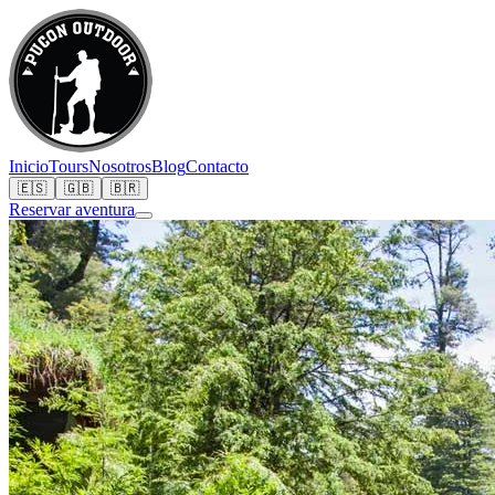
Inicio
Tours
Nosotros
Blog
Contacto
🇪🇸
🇬🇧
🇧🇷
Reservar aventura