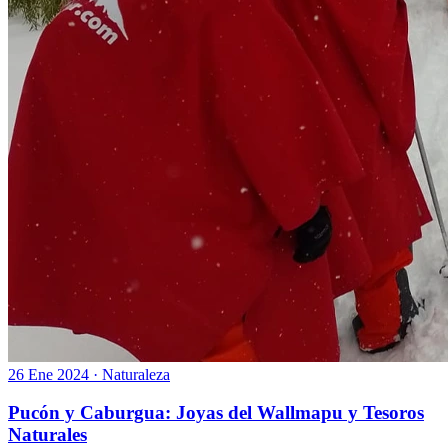
26 Ene 2024
·
Naturaleza
Pucón y Caburgua: Joyas del Wallmapu y Tesoros
Naturales